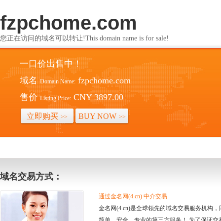
fzpchome.com
您正在访问的域名可以转让!This domain name is for sale!
一口价出售中！
域名
fzpchome.com
Domain Name:
售价
CNY 3897.00
Listing Price:
立即购买
BUY NOW
>>
>>
域名交易方式：
通过金名网(4.cn) 中介交易
金名网(4.cn)是全球领先的域名交易服务机
简单、安全、专业的第三方服务！ 为了保证交