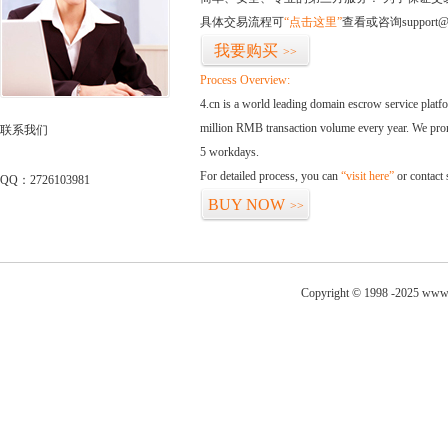
具体交易流程可
“点击这里”
查看或咨询support@
我要购买
>>
Process Overview:
4.cn is a world leading domain escrow service plat
million RMB transaction volume every year. We promi
联系我们
5 workdays.
For detailed process, you can
“visit here”
or contact
QQ：2726103981
BUY NOW
>>
Copyright © 1998 -2025 www.